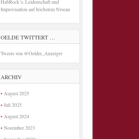
HabRock´s: Leidenschaft und
Improvisation auf höchstem Niveau
OELDE TWITTERT …
Tweets von @Oelder_Anzeiger
ARCHIV
August 2025
Juli 2025
August 2024
November 2023