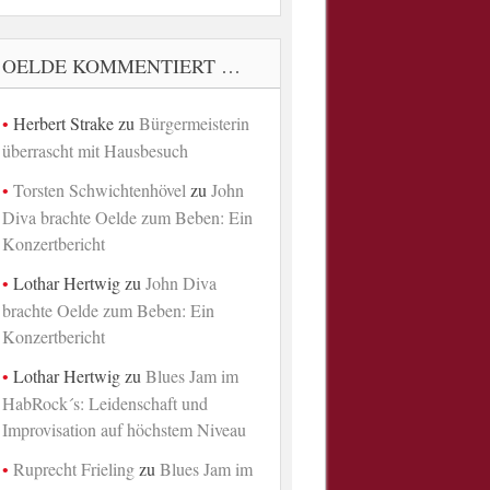
OELDE KOMMENTIERT …
Herbert Strake
zu
Bürgermeisterin
überrascht mit Hausbesuch
Torsten Schwichtenhövel
zu
John
Diva brachte Oelde zum Beben: Ein
Konzertbericht
Lothar Hertwig
zu
John Diva
brachte Oelde zum Beben: Ein
Konzertbericht
Lothar Hertwig
zu
Blues Jam im
HabRock´s: Leidenschaft und
Improvisation auf höchstem Niveau
Ruprecht Frieling
zu
Blues Jam im