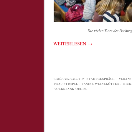
Die vielen Tiere des Dschun
WEITERLESEN
→
VERÖFFENTLICHT IN
STADTGESPRÄCH
,
VERANS
FRAU STIMPEL
,
JANINE WEINEKÖTTER
,
NICK
VOLKSBANK OELDE
|