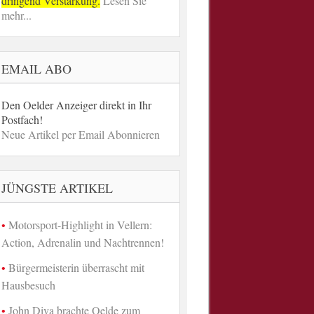
dringend Verstärkung.
Lesen Sie
mehr...
EMAIL ABO
Den Oelder Anzeiger direkt in Ihr
Postfach!
Neue Artikel per Email Abonnieren
JÜNGSTE ARTIKEL
Motorsport-Highlight in Vellern:
Action, Adrenalin und Nachtrennen!
Bürgermeisterin überrascht mit
Hausbesuch
John Diva brachte Oelde zum