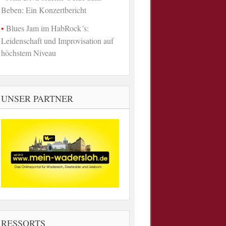
Beben: Ein Konzertbericht
Blues Jam im HabRock´s:
Leidenschaft und Improvisation auf
höchstem Niveau
UNSER PARTNER
RESSORTS