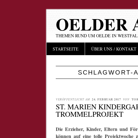
OELDER 
THEMEN RUND UM OELDE IN WESTFA
Hauptmenü
Zum
STARTSEITE
ÜBER UNS / KONTAKT
Inhalt
springen
SCHLAGWORT-A
VERÖFFENTLICHT AM
24. FEBRUAR 2017
VON
TO
ST. MARIEN KINDERG
TROMMELPROJEKT
Die Erzieher, Kinder, Eltern und För
können auf eine tolle Projektwoche 