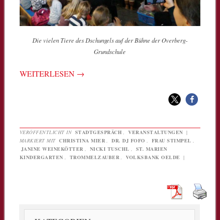
Die vielen Tiere des Dschungels auf der Bühne der Overberg-
Grundschule
WEITERLESEN
→
VERÖFFENTLICHT IN
STADTGESPRÄCH
,
VERANSTALTUNGEN
|
MARKIERT MIT
CHRISTINA MIER
,
DR. DJ FOFO
,
FRAU STIMPEL
,
JANINE WEINEKÖTTER
,
NICKI TUSCHL
,
ST. MARIEN
KINDERGARTEN
,
TROMMELZAUBER
,
VOLKSBANK OELDE
|