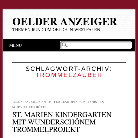
OELDER ANZEIGER
THEMEN RUND UM OELDE IN WESTFALEN
Hauptmenü
Zum
MENU
Inhalt
springen
SCHLAGWORT-ARCHIV:
TROMMELZAUBER
VERÖFFENTLICHT AM
24. FEBRUAR 2017
VON
TORSTEN
SCHWICHTENHÖVEL
ST. MARIEN KINDERGARTEN
MIT WUNDERSCHÖNEM
TROMMELPROJEKT