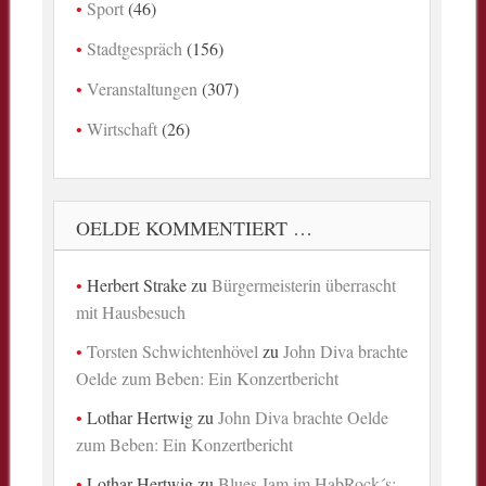
Sport
(46)
Stadtgespräch
(156)
Veranstaltungen
(307)
Wirtschaft
(26)
OELDE KOMMENTIERT …
Herbert Strake
zu
Bürgermeisterin überrascht
mit Hausbesuch
Torsten Schwichtenhövel
zu
John Diva brachte
Oelde zum Beben: Ein Konzertbericht
Lothar Hertwig
zu
John Diva brachte Oelde
zum Beben: Ein Konzertbericht
Lothar Hertwig
zu
Blues Jam im HabRock´s: