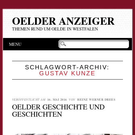
OELDER ANZEIGER
THEMEN RUND UM OELDE IN WESTFALEN
Hauptmenü
Zum
MENU
Inhalt
springen
SCHLAGWORT-ARCHIV:
GUSTAV KUNZE
VERÖFFENTLICHT AM
16. MAI 2016
VON
HEINZ WERNER DREES
OELDER GESCHICHTE UND
GESCHICHTEN