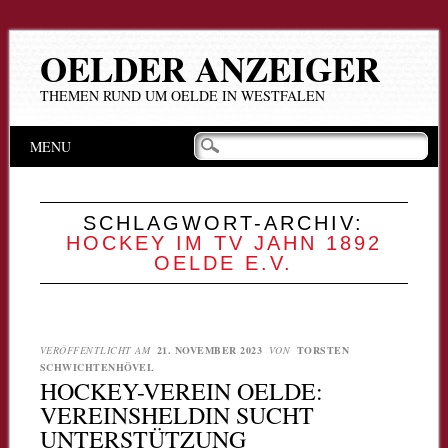
OELDER ANZEIGER
THEMEN RUND UM OELDE IN WESTFALEN
Hauptmenü
Zum
MENU
Inhalt
springen
SCHLAGWORT-ARCHIV:
HOCKEY IM TV JAHN 1892
OELDE E.V.
VERÖFFENTLICHT AM
21. NOVEMBER 2023
VON
TORSTEN
SCHWICHTENHÖVEL
HOCKEY-VEREIN OELDE:
VEREINSHELDIN SUCHT
UNTERSTÜTZUNG