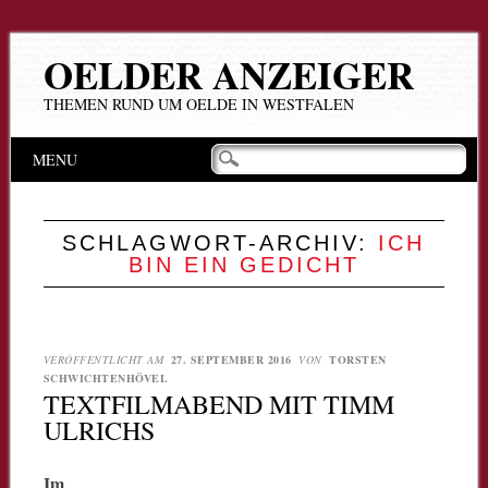
OELDER ANZEIGER
THEMEN RUND UM OELDE IN WESTFALEN
Hauptmenü
Zum
MENU
Inhalt
springen
SCHLAGWORT-ARCHIV:
ICH
BIN EIN GEDICHT
VERÖFFENTLICHT AM
27. SEPTEMBER 2016
VON
TORSTEN
SCHWICHTENHÖVEL
TEXTFILMABEND MIT TIMM
ULRICHS
Im