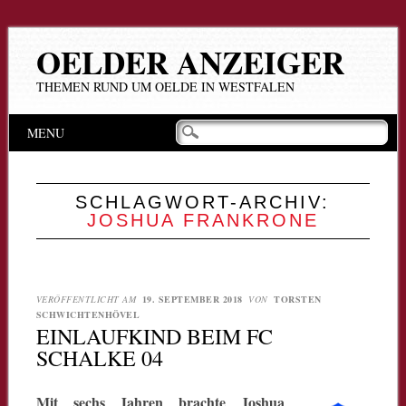
OELDER ANZEIGER
THEMEN RUND UM OELDE IN WESTFALEN
Hauptmenü
Zum
MENU
Inhalt
springen
SCHLAGWORT-ARCHIV:
JOSHUA FRANKRONE
VERÖFFENTLICHT AM
19. SEPTEMBER 2018
VON
TORSTEN
SCHWICHTENHÖVEL
EINLAUFKIND BEIM FC
SCHALKE 04
Mit sechs Jahren brachte Joshua