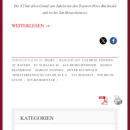
Die F2 hat allen Grund zum Jubeln mit den Trainern Peter Buchwald
und rechts Jan Hemschemeier
WEITERLESEN
→
VERÖFFENTLICHT IN
SPORT
|
MARKIERT MIT
CLEMENS TÖNNIES
,
FC BAYERN
,
FC SCHALKE 04
,
JAN HEMSCHEMEIER
,
JOSHUA
FRANKRONE
,
MARGIT TÖNNIES
,
PETER BUCHWALD
,
SPIELVEREINIGUNG OELDE 90 E.V.
,
ULI HOENESS
,
WILHELM
LEUZE
|
EIN KOMMENTAR
|
KATEGORIEN