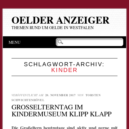
OELDER ANZEIGER
THEMEN RUND UM OELDE IN WESTFALEN
Hauptmenü
Zum
MENU
Inhalt
springen
SCHLAGWORT-ARCHIV:
KINDER
VERÖFFENTLICHT AM
20. NOVEMBER 2017
VON
TORSTEN
SCHWICHTENHÖVEL
GROSSELTERNTAG IM K
INDERMUSEUM KLIPP KLAPP
Die Großeltern heutzutage sind aktiv und gerne mit