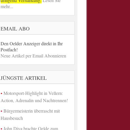
dringend Verstärkung.
Lesen Sie
mehr...
EMAIL ABO
Den Oelder Anzeiger direkt in Ihr
Postfach!
Neue Artikel per Email Abonnieren
JÜNGSTE ARTIKEL
Motorsport-Highlight in Vellern:
Action, Adrenalin und Nachtrennen!
Bürgermeisterin überrascht mit
Hausbesuch
John Diva brachte Oelde zum