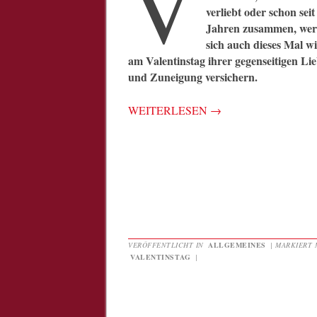
V
verliebt oder schon seit
Jahren zusammen, we
sich auch dieses Mal w
am Valentinstag ihrer gegenseitigen Li
und Zuneigung versichern.
WEITERLESEN
→
VERÖFFENTLICHT IN
ALLGEMEINES
|
MARKIERT 
VALENTINSTAG
|