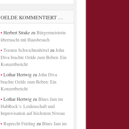
OELDE KOMMENTIERT …
Herbert Strake
zu
Bürgermeisterin
überrascht mit Hausbesuch
Torsten Schwichtenhövel
zu
John
Diva brachte Oelde zum Beben: Ein
Konzertbericht
Lothar Hertwig
zu
John Diva
brachte Oelde zum Beben: Ein
Konzertbericht
Lothar Hertwig
zu
Blues Jam im
HabRock´s: Leidenschaft und
Improvisation auf höchstem Niveau
Ruprecht Frieling
zu
Blues Jam im