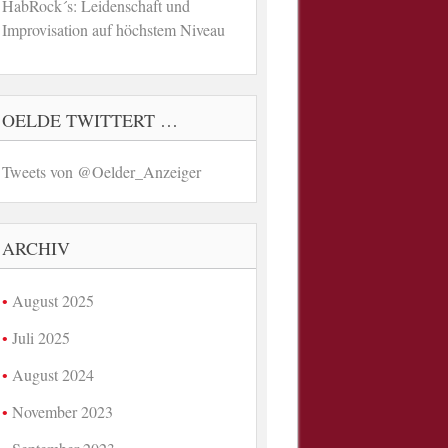
HabRock´s: Leidenschaft und
Improvisation auf höchstem Niveau
OELDE TWITTERT …
Tweets von @Oelder_Anzeiger
ARCHIV
August 2025
Juli 2025
August 2024
November 2023