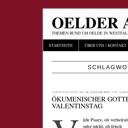
OELDER 
THEMEN RUND UM OELDE IN WESTFA
Hauptmenü
Zum
STARTSEITE
ÜBER UNS / KONTAKT
Inhalt
springen
SCHLAGWO
VERÖFFENTLICHT AM
30. JANUAR 2019
VON
GAST
ÖKUMENISCHER GOTT
VALENTINSTAG
iele Paare, ob verheirat
oder nicht, ob frisch