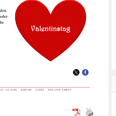
rden
ieder
ebe
MIT
GLAUBE
,
KIRCHE
,
LIEBE
,
MELANIE ERBEN
,