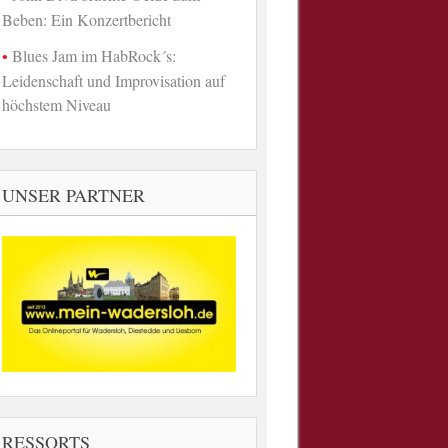
Beben: Ein Konzertbericht
Blues Jam im HabRock´s:
Leidenschaft und Improvisation auf
höchstem Niveau
UNSER PARTNER
RESSORTS