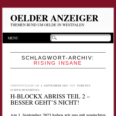
OELDER ANZEIGER
THEMEN RUND UM OELDE IN WESTFALEN
Hauptmenü
Zum
MENU
Inhalt
springen
SCHLAGWORT-ARCHIV:
RISING INSANE
VERÖFFENTLICHT AM
2. SEPTEMBER 2023
VON
TORSTEN
SCHWICHTENHÖVEL
H-BLOCKX ABRISS TEIL 2 –
BESSER GEHT’S NICHT!
Am 1. September 2023 haben wir uns mit gemischten