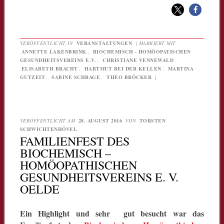
VERÖFFENTLICHT IN
VERANSTALTUNGEN
|
MARKIERT MIT
ANNETTE LAKENBRINK
,
BIOCHEMISCH - HOMÖOPATISCHEN
GESUNDHEITSVEREINS E.V.
,
CHRISTIANE VENNEWALD
,
ELISABETH BRACHT
,
HARTMUT BEI DER KELLEN
,
MARTINA
GUTZEIT
,
SABINE SCHRAGE
,
THEO BRÖCKER
|
VERÖFFENTLICHT AM
28. AUGUST 2016
VON
TORSTEN
SCHWICHTENHÖVEL
FAMILIENFEST DES
BIOCHEMISCH –
HOMÖOPATHISCHEN
GESUNDHEITSVEREINS E. V.
OELDE
Ein Highlight und sehr gut besucht war das