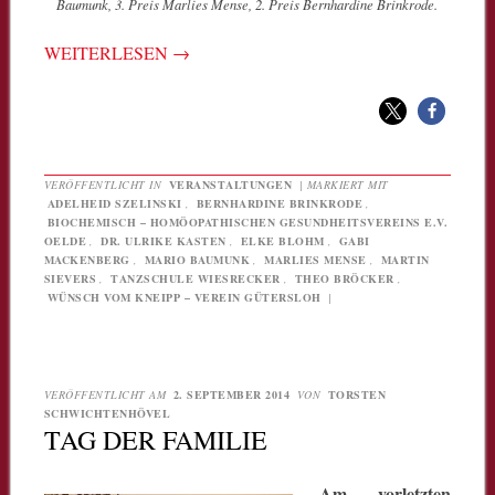
Baumunk, 3. Preis Marlies Mense, 2. Preis Bernhardine Brinkrode.
WEITERLESEN
→
VERÖFFENTLICHT IN
VERANSTALTUNGEN
|
MARKIERT MIT
ADELHEID SZELINSKI
,
BERNHARDINE BRINKRODE
,
BIOCHEMISCH – HOMÖOPATHISCHEN GESUNDHEITSVEREINS E.V.
OELDE
,
DR. ULRIKE KASTEN
,
ELKE BLOHM
,
GABI
MACKENBERG
,
MARIO BAUMUNK
,
MARLIES MENSE
,
MARTIN
SIEVERS
,
TANZSCHULE WIESRECKER
,
THEO BRÖCKER
,
WÜNSCH VOM KNEIPP – VEREIN GÜTERSLOH
|
VERÖFFENTLICHT AM
2. SEPTEMBER 2014
VON
TORSTEN
SCHWICHTENHÖVEL
TAG DER FAMILIE
Am vorletzten