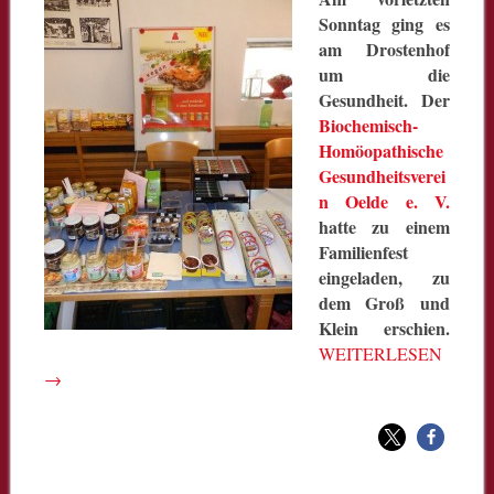
Sonntag ging es
am Drostenhof
um die
Gesundheit. Der
Biochemisch-
Homöopathische
Gesundheitsverei
n Oelde e. V.
hatte zu einem
Familienfest
eingeladen, zu
dem Groß und
Klein erschien.
WEITERLESEN
→