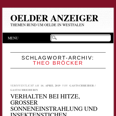
OELDER ANZEIGER
THEMEN RUND UM OELDE IN WESTFALEN
Hauptmenü
Zum
MENU
Inhalt
springen
SCHLAGWORT-ARCHIV:
THEO BRÖCKER
VERÖFFENTLICHT AM
14. APRIL 2019
VON
GASTSCHREIBER /
GASTSCHREIBERIN
VERHALTEN BEI HITZE,
GROSSER S
ONNENEINSTRAHLUNG UND I
NSEKTENSTICHEN