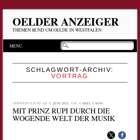
OELDER ANZEIGER
THEMEN RUND UM OELDE IN WESTFALEN
Hauptmenü
Zum
MENU
Inhalt
springen
SCHLAGWORT-ARCHIV:
VORTRAG
VERÖFFENTLICHT AM
5. JUNI 2022
VON
CAREL CAOSS
MIT PRINZ RUPI DURCH DIE
WOGENDE WELT DER MUSIK