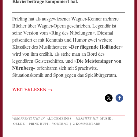
Klavierbeiträge komponiert hat.
Frieling hat als ausgewiesener Wagner-Kenner mehrere
Bücher über Wagner-Opern geschrieben. Legendär ist
seine Version vom »Ring des Nibelungen«. Diesmal
präsentiert er mit Kenntnis und Humor zwei weitere
»Der fliegende Holländer
Klassiker des Musiktheaters:
«
wird von ihm erzählt, als stehe man an Bord des
Die Meistersinger von
legendären Geisterschiffes, und »
Nürnberg«
offenbaren sich mit Sprachwitz,
Situationskomik und Spott gegen das Spießbürgertum.
WEITERLESEN
→
VERÖFFENTLICHT IN
ALLGEMEINES
|
MARKIERT MIT
MUSIK
,
OELDE
,
PRINZ RUPI
,
VORTRAG
|
2 KOMMENTARE
|