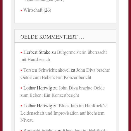
Wirtschaft
(26)
OELDE KOMMENTIERT …
Herbert Strake
zu
Bürgermeisterin überrascht
mit Hausbesuch
Torsten Schwichtenhövel
zu
John Diva brachte
Oelde zum Beben: Ein Konzertbericht
Lothar Hertwig
zu
John Diva brachte Oelde
zum Beben: Ein Konzertbericht
Lothar Hertwig
zu
Blues Jam im HabRock´s:
Leidenschaft und Improvisation auf höchstem
Niveau
Ruprecht Frieling
zu
Blues Jam im HabRock