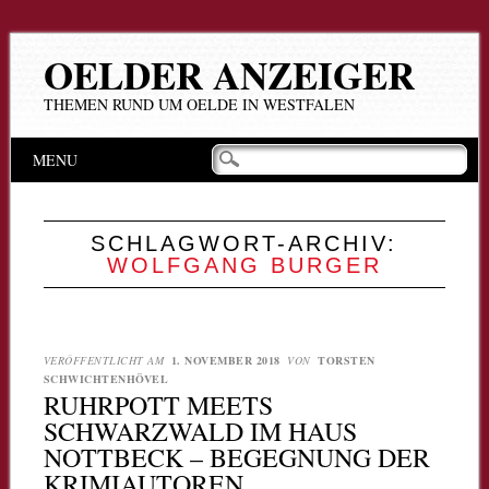
OELDER ANZEIGER
THEMEN RUND UM OELDE IN WESTFALEN
Hauptmenü
Zum
MENU
Inhalt
springen
SCHLAGWORT-ARCHIV:
WOLFGANG BURGER
VERÖFFENTLICHT AM
1. NOVEMBER 2018
VON
TORSTEN
SCHWICHTENHÖVEL
RUHRPOTT MEETS
SCHWARZWALD IM HAUS
NOTTBECK – BEGEGNUNG DER
KRIMIAUTOREN