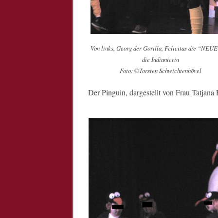
Von links, Georg der Gorilla, Felicitas die “NEUE
die Indianierin
Foto: ©Torsten Schwichtenhövel
Der Pinguin, dargestellt von Frau Tatjana 