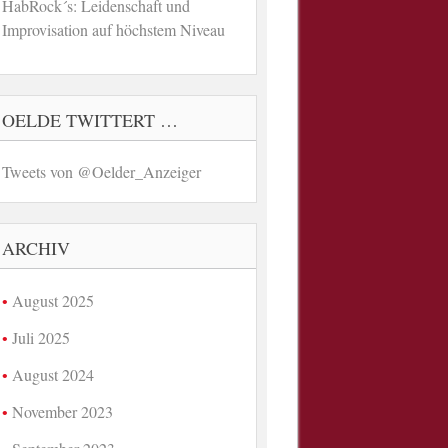
HabRock´s: Leidenschaft und
Improvisation auf höchstem Niveau
OELDE TWITTERT …
Tweets von @Oelder_Anzeiger
ARCHIV
August 2025
Juli 2025
August 2024
November 2023