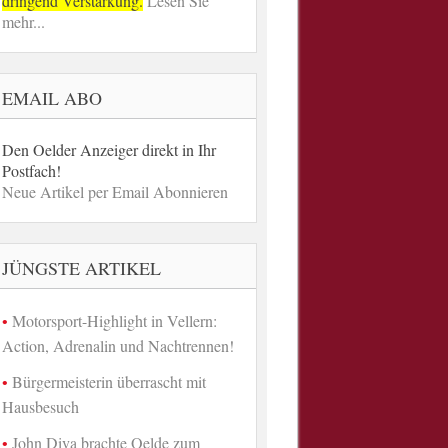
dringend Verstärkung.
Lesen Sie
mehr...
EMAIL ABO
Den Oelder Anzeiger direkt in Ihr
Postfach!
Neue Artikel per Email Abonnieren
JÜNGSTE ARTIKEL
Motorsport-Highlight in Vellern:
Action, Adrenalin und Nachtrennen!
Bürgermeisterin überrascht mit
Hausbesuch
John Diva brachte Oelde zum