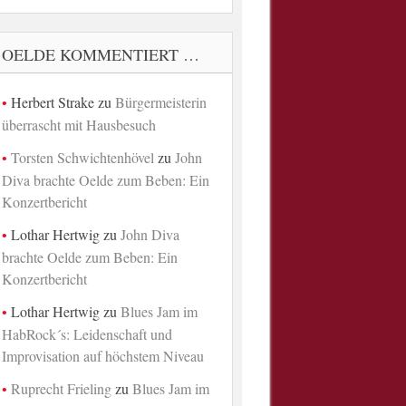
OELDE KOMMENTIERT …
Herbert Strake
zu
Bürgermeisterin
überrascht mit Hausbesuch
Torsten Schwichtenhövel
zu
John
Diva brachte Oelde zum Beben: Ein
Konzertbericht
Lothar Hertwig
zu
John Diva
brachte Oelde zum Beben: Ein
Konzertbericht
Lothar Hertwig
zu
Blues Jam im
HabRock´s: Leidenschaft und
Improvisation auf höchstem Niveau
Ruprecht Frieling
zu
Blues Jam im