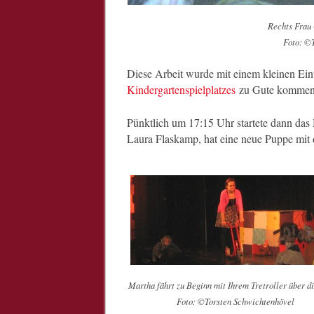
Rechts Frau
Foto: ©
Diese Arbeit wurde mit einem kleinen Eint
Kindergartenspielplatzes
zu Gute kommen
Pünktlich um 17:15 Uhr startete dann das
Laura Flaskamp, hat eine neue Puppe mi
Martha fährt zu Beginn mit Ihrem Tretroller über d
Foto: ©Torsten Schwichtenhövel