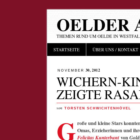
OELDER 
THEMEN RUND UM OELDE IN WESTFA
Hauptmenü
Zum
STARTSEITE
ÜBER UNS / KONTAKT
Inhalt
springen
30, 2012
NOVEMBER
WICHERN-KI
ZEIGTE RAS
von
TORSTEN SCHWICHTENHÖVEL
G
roße und kleine Stars konnte
Omas, Erzieherinnen und ihr
von
Felicitas Kunterbunt
Golds