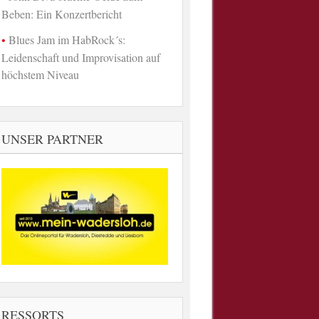
Beben: Ein Konzertbericht
Blues Jam im HabRock´s:
Leidenschaft und Improvisation auf
höchstem Niveau
UNSER PARTNER
RESSORTS