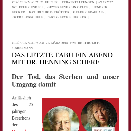
VERÖFFENTLICHT IN
KULTUR
,
VERANSTALTUNGEN
|
MARKIERT
MIT
FEUER UND EIS
,
GEWERBEVEREIN OELDE
,
HENDRIK
BECKER
,
KATHRIN HORSTKÖTTER
,
OELDER BRAUHAUS
,
OVERBERGSCHULE
,
PARTYSERVICE HECKER
|
VERÖFFENTLICHT AM
21. MÄRZ 2018
VON
BERTHOLD F.
SINDERMANN
DAS LETZTE TABU EIN ABEND
MIT DR. HENNING SCHERF
Der Tod, das Sterben und unser
Umgang damit
Anlässlich
des 25-
jährigen
Bestehens
der