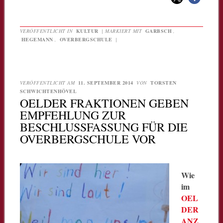
VERÖFFENTLICHT IN
KULTUR
|
MARKIERT MIT
GARBSCH
,
HEGEMANN
,
OVERBERGSCHULE
|
VERÖFFENTLICHT AM
11. SEPTEMBER 2014
VON
TORSTEN
SCHWICHTENHÖVEL
OELDER FRAKTIONEN GEBEN
EMPFEHLUNG ZUR
BESCHLUSSFASSUNG FÜR DIE
OVERBERGSCHULE VOR
Wie
im
OEL
DER
ANZ