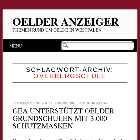
OELDER ANZEIGER
THEMEN RUND UM OELDE IN WESTFALEN
Hauptmenü
Zum
MENU
Inhalt
springen
SCHLAGWORT-ARCHIV:
OVERBERGSCHULE
VERÖFFENTLICHT AM
29. AUGUST 2020
VON
REDAKTION
GEA UNTERSTÜTZT OELDER
GRUNDSCHULEN MIT 3.000
SCHUTZMASKEN