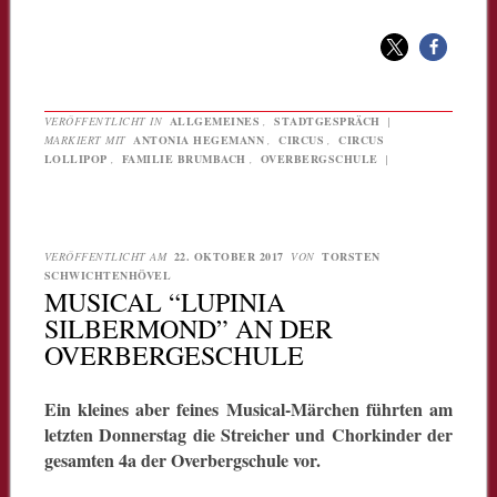
VERÖFFENTLICHT IN
ALLGEMEINES
,
STADTGESPRÄCH
|
MARKIERT MIT
ANTONIA HEGEMANN
,
CIRCUS
,
CIRCUS
LOLLIPOP
,
FAMILIE BRUMBACH
,
OVERBERGSCHULE
|
VERÖFFENTLICHT AM
22. OKTOBER 2017
VON
TORSTEN
SCHWICHTENHÖVEL
MUSICAL “LUPINIA
SILBERMOND” AN DER
OVERBERGESCHULE
Ein kleines aber feines Musical-Märchen führten am
letzten Donnerstag die Streicher und Chorkinder der
gesamten 4a der Overbergschule vor.