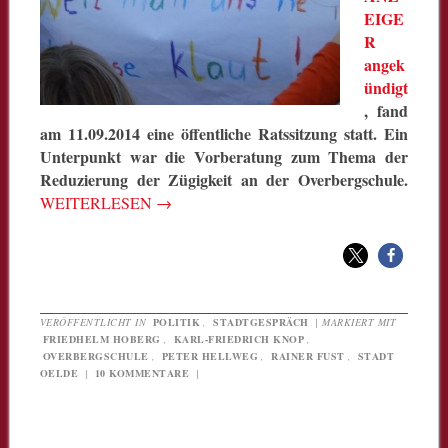
EIGE
R
angek
ündigt
, fand
am 11.09.2014 eine öffentliche Ratssitzung statt. Ein
Unterpunkt war die Vorberatung zum Thema der
Reduzierung der Zügigkeit an der Overbergschule.
WEITERLESEN
→
VERÖFFENTLICHT IN
POLITIK
,
STADTGESPRÄCH
|
MARKIERT MIT
FRIEDHELM HOBERG
,
KARL-FRIEDRICH KNOP
,
OVERBERGSCHULE
,
PETER HELLWEG
,
RAINER FUST
,
STADT
OELDE
|
10 KOMMENTARE
|