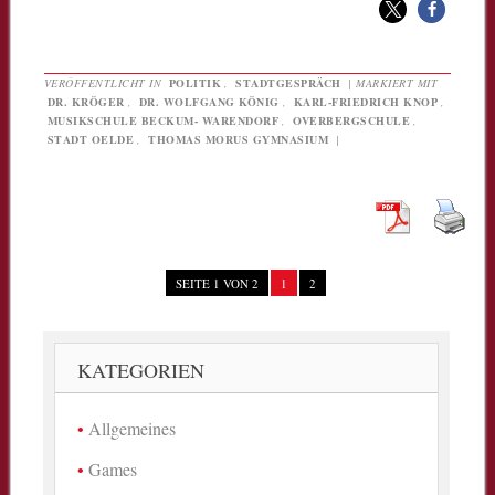
VERÖFFENTLICHT IN
POLITIK
,
STADTGESPRÄCH
|
MARKIERT MIT
DR. KRÖGER
,
DR. WOLFGANG KÖNIG
,
KARL-FRIEDRICH KNOP
,
MUSIKSCHULE BECKUM- WARENDORF
,
OVERBERGSCHULE
,
STADT OELDE
,
THOMAS MORUS GYMNASIUM
|
SEITE 1 VON 2
1
2
KATEGORIEN
Allgemeines
Games