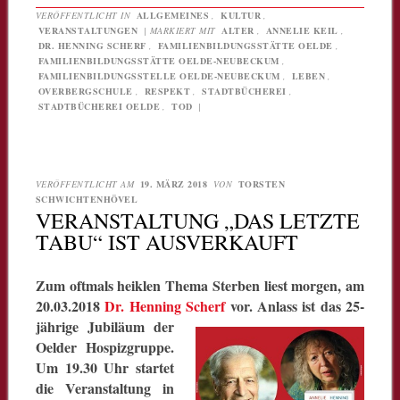
VERÖFFENTLICHT IN
ALLGEMEINES
,
KULTUR
,
VERANSTALTUNGEN
|
MARKIERT MIT
ALTER
,
ANNELIE KEIL
,
DR. HENNING SCHERF
,
FAMILIENBILDUNGSSTÄTTE OELDE
,
FAMILIENBILDUNGSSTÄTTE OELDE-NEUBECKUM
,
FAMILIENBILDUNGSSTELLE OELDE-NEUBECKUM
,
LEBEN
,
OVERBERGSCHULE
,
RESPEKT
,
STADTBÜCHEREI
,
STADTBÜCHEREI OELDE
,
TOD
|
VERÖFFENTLICHT AM
19. MÄRZ 2018
VON
TORSTEN
SCHWICHTENHÖVEL
VERANSTALTUNG „DAS LETZTE
TABU“ IST AUSVERKAUFT
Zum oftmals heiklen Thema Sterben liest morgen, am
20.03.2018
Dr. Henning Scherf
vor.
Anlass ist das 25-
jährige Jubiläum der
Oelder Hospizgruppe.
Um 19.30 Uhr startet
die Veranstaltung in