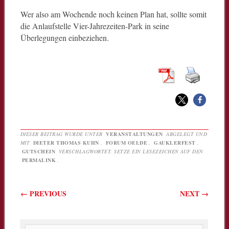
Wer also am Wochende noch keinen Plan hat, sollte somit
die Anlaufstelle Vier-Jahrezeiten-Park in seine
Überlegungen einbeziehen.
DIESER BEITRAG WURDE UNTER
VERANSTALTUNGEN
ABGELEGT UND
MIT
DIETER THOMAS KUHN
,
FORUM OELDE
,
GAUKLERFEST
,
GUTSCHEIN
VERSCHLAGWORTET. SETZE EIN LESEZEICHEN AUF DEN
PERMALINK
.
Beitragsnavigation
←
PREVIOUS
NEXT
→