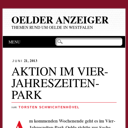
OELDER ANZEIGER
THEMEN RUND UM OELDE IN WESTFALEN
Hauptmenü
Zum
MENU
Inhalt
springen
21, 2013
JUNI
AKTION IM VIER-
JAHRESZEITEN-
PARK
von
TORSTEN SCHWICHTENHÖVEL
A
m kommenden Wochenende geht es im Vier-
Jahreszeiten-Park Oelde richtig zur Sache.