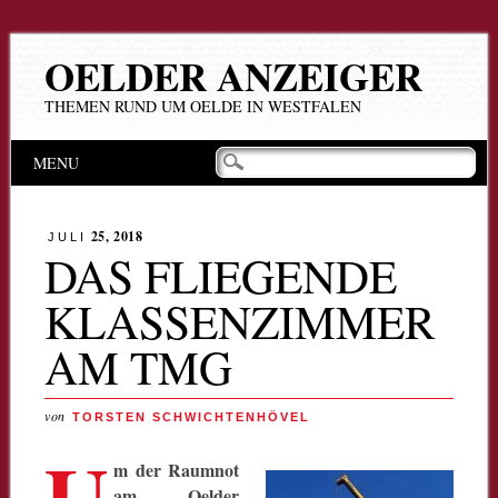
OELDER ANZEIGER
THEMEN RUND UM OELDE IN WESTFALEN
Hauptmenü
Zum
MENU
Inhalt
springen
25, 2018
JULI
DAS FLIEGENDE
KLASSENZIMMER
AM TMG
von
TORSTEN SCHWICHTENHÖVEL
U
m
der Raumnot
am Oelder