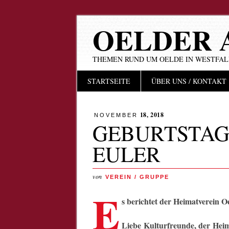
OELDER 
THEMEN RUND UM OELDE IN WESTFA
Hauptmenü
Zum
STARTSEITE
ÜBER UNS / KONTAKT
Inhalt
springen
18, 2018
NOVEMBER
GEBURTSTAG
EULER
von
VEREIN / GRUPPE
E
s berichtet der Heimatverein O
Liebe Kulturfreunde, der Heim