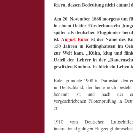
feiern, dessen Bedeutung nicht einmal 
Am 20. November 1868 morgens um f
in einem Oelder Försterhaus ein Jung
später als deutscher Flugpionier ber
ist.
August Euler
ist der Name des Kn
150 Jahren in Keitlinghausen im Oeld
zur Welt kam. „Kühn, klug und flink“
Urteil der Lehrer in der „Bauernsch
gewitzten Knaben. Es blieb ein Leben la
Euler gründete 1908 in Darmstadt den er
in Deutschland, der heute noch besteh
benannt ist; und nach der ers
vorgeschriebenen Pilotenprüfung in Deut
er
1910 vom Deutschen Luftschiffe
international gültigen Flugzeugführerschei