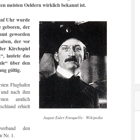
den meisten Oeldern wirklich bekannt ist.
ünf Uhr wurde
e geboren, der
ühmt geworden
aben, der vor
er Kirchspiel
, lautete das
ule“ über den
ng gültig.
sten Flughafen
t und nach ihm
ten amtlich
schland erhielt
August Euler Fotoquelle: Wikipedia
rverband den
n Nr. 1.