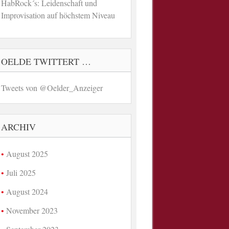
HabRock´s: Leidenschaft und
Improvisation auf höchstem Niveau
OELDE TWITTERT …
Tweets von @Oelder_Anzeiger
ARCHIV
August 2025
Juli 2025
August 2024
November 2023