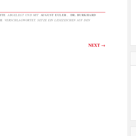
HTE
ABGELEGT UND MIT
AUGUST EULER
,
DR. BURKHARD
DE
VERSCHLAGWORTET. SETZE EIN LESEZEICHEN AUF DEN
on
NEXT
→