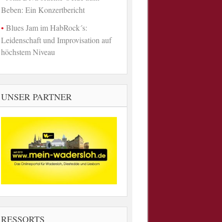
Beben: Ein Konzertbericht
Blues Jam im HabRock´s:
Leidenschaft und Improvisation auf
höchstem Niveau
UNSER PARTNER
RESSORTS