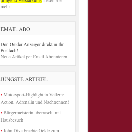
dringend Verstärkung.
Lesen Sie
mehr...
EMAIL ABO
Den Oelder Anzeiger direkt in Ihr
Postfach!
Neue Artikel per Email Abonnieren
JÜNGSTE ARTIKEL
Motorsport-Highlight in Vellern:
Action, Adrenalin und Nachtrennen!
Bürgermeisterin überrascht mit
Hausbesuch
John Diva brachte Oelde zum