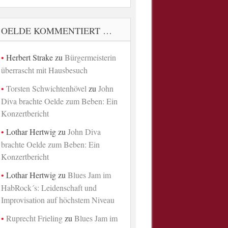
OELDE KOMMENTIERT …
Herbert Strake
zu
Bürgermeisterin
überrascht mit Hausbesuch
Torsten Schwichtenhövel
zu
John
Diva brachte Oelde zum Beben: Ein
Konzertbericht
Lothar Hertwig
zu
John Diva
brachte Oelde zum Beben: Ein
Konzertbericht
Lothar Hertwig
zu
Blues Jam im
HabRock´s: Leidenschaft und
Improvisation auf höchstem Niveau
Ruprecht Frieling
zu
Blues Jam im