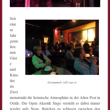
Seit
eine
m
Jahr
genie
ßen
nun
Gäst
e
und
Küns
tler
Gerammelt voll war es
im
Zwei
monatstakt die heimische Atmosphäre in der Alten Post in
Oelde. Die Open Akustik Stage versteht es dabei immer
wieder aufs Neue, Brücken zu schlagen zwischen den