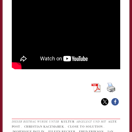
DIESER BEITRAG WURDE UNTER
KULTUR
ABGELEGT UND MIT
ALTE
POST
,
CHRISTIAN KACZMAREK
,
CLOSE TO SOLUTION
,
DOMINIQUE PAULIN
,
EILEEN RECKER
,
FRED ERIKSON
,
JAN