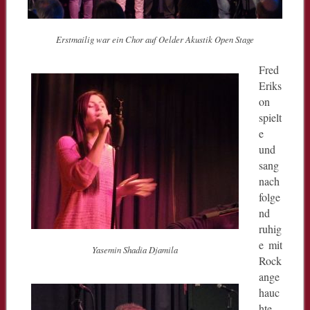
Erstmailig war ein Chor auf Oelder Akustik Open Stage
Fred
Eriks
on
spielt
e
und
sang
nach
folge
nd
ruhig
e mit
Yasemin Shadia Djamila
Rock
ange
hauc
hte