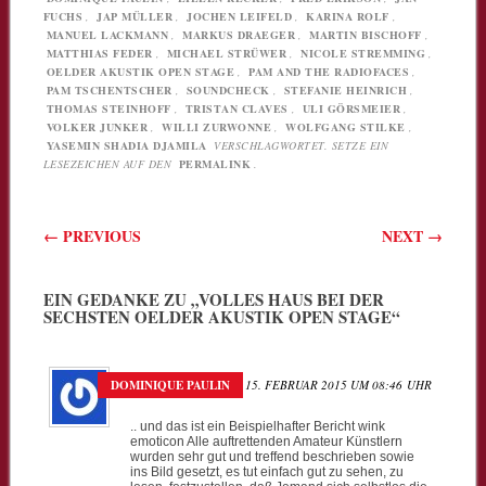
FUCHS
,
JAP MÜLLER
,
JOCHEN LEIFELD
,
KARINA ROLF
,
MANUEL LACKMANN
,
MARKUS DRAEGER
,
MARTIN BISCHOFF
,
MATTHIAS FEDER
,
MICHAEL STRÜWER
,
NICOLE STREMMING
,
OELDER AKUSTIK OPEN STAGE
,
PAM AND THE RADIOFACES
,
PAM TSCHENTSCHER
,
SOUNDCHECK
,
STEFANIE HEINRICH
,
THOMAS STEINHOFF
,
TRISTAN CLAVES
,
ULI GÖRSMEIER
,
VOLKER JUNKER
,
WILLI ZURWONNE
,
WOLFGANG STILKE
,
YASEMIN SHADIA DJAMILA
VERSCHLAGWORTET. SETZE EIN
LESEZEICHEN AUF DEN
PERMALINK
.
Beitragsnavigation
←
PREVIOUS
NEXT
→
EIN GEDANKE ZU „
VOLLES HAUS BEI DER
SECHSTEN OELDER AKUSTIK OPEN STAGE
“
DOMINIQUE PAULIN
15. FEBRUAR 2015 UM 08:46 UHR
.. und das ist ein Beispielhafter Bericht wink
emoticon Alle auftrettenden Amateur Künstlern
wurden sehr gut und treffend beschrieben sowie
ins Bild gesetzt, es tut einfach gut zu sehen, zu