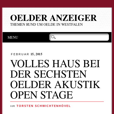
OELDER ANZEIGER
THEMEN RUND UM OELDE IN WESTFALEN
Hauptmenü
Zum
MENU
Inhalt
springen
15, 2015
FEBRUAR
VOLLES HAUS BEI
DER SECHSTEN
OELDER AKUSTIK
OPEN STAGE
von
TORSTEN SCHWICHTENHÖVEL