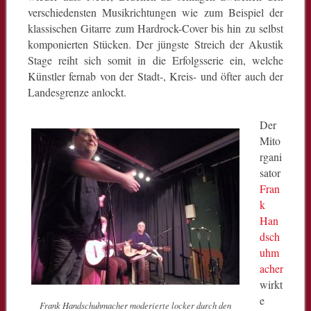
verschiedensten Musikrichtungen wie zum Beispiel der
klassischen Gitarre zum Hardrock-Cover bis hin zu selbst
komponierten Stücken. Der jüngste Streich der Akustik
Stage reiht sich somit in die Erfolgsserie ein, welche
Künstler fernab von der Stadt-, Kreis- und öfter auch der
Landesgrenze anlockt.
Der
Mito
rgani
sator
Fran
k
Han
dsch
uhm
acher
wirkt
e
Frank Handschuhmacher moderierte locker durch den