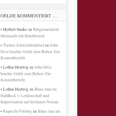
OELDE KOMMENTIERT …
Herbert Strake
zu
Bürgermeisterin
überrascht mit Hausbesuch
Torsten Schwichtenhövel
zu
John
Diva brachte Oelde zum Beben: Ein
Konzertbericht
Lothar Hertwig
zu
John Diva
brachte Oelde zum Beben: Ein
Konzertbericht
Lothar Hertwig
zu
Blues Jam im
HabRock´s: Leidenschaft und
Improvisation auf höchstem Niveau
Ruprecht Frieling
zu
Blues Jam im