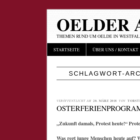
OELDER 
THEMEN RUND UM OELDE IN WESTFA
Hauptmenü
Zum
STARTSEITE
ÜBER UNS / KONTAKT
Inhalt
springen
SCHLAGWORT-ARC
VERÖFFENTLICHT AM
20. MÄRZ 2018
VON
TORST
OSTERFERIENPROGRA
„Zukunft damals, Protest heute!“ Pro
Was regt junge Menschen heute auf? W