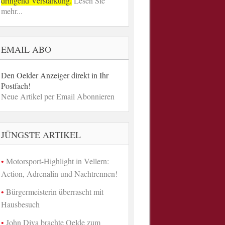
dringend Verstärkung.
Lesen Sie
mehr...
EMAIL ABO
Den Oelder Anzeiger direkt in Ihr
Postfach!
Neue Artikel per Email Abonnieren
JÜNGSTE ARTIKEL
Motorsport-Highlight in Vellern:
Action, Adrenalin und Nachtrennen!
Bürgermeisterin überrascht mit
Hausbesuch
John Diva brachte Oelde zum