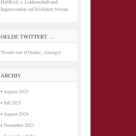
HabRock´s: Leidenschaft und
Improvisation auf höchstem Niveau
OELDE TWITTERT …
Tweets von @Oelder_Anzeiger
ARCHIV
August 2025
Juli 2025
August 2024
November 2023