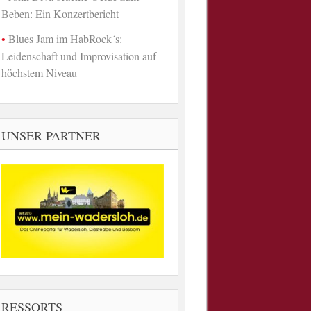
Beben: Ein Konzertbericht
Blues Jam im HabRock´s:
Leidenschaft und Improvisation auf
höchstem Niveau
UNSER PARTNER
RESSORTS