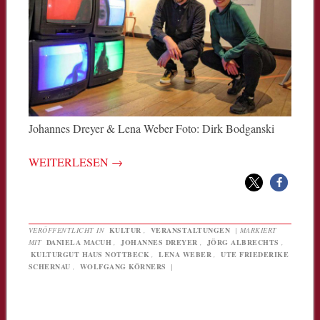
Johannes Dreyer & Lena Weber Foto: Dirk Bodganski
WEITERLESEN
→
VERÖFFENTLICHT IN
KULTUR
,
VERANSTALTUNGEN
|
MARKIERT
MIT
DANIELA MACUH
,
JOHANNES DREYER
,
JÖRG ALBRECHTS
,
KULTURGUT HAUS NOTTBECK
,
LENA WEBER
,
UTE FRIEDERIKE
SCHERNAU
,
WOLFGANG KÖRNERS
|