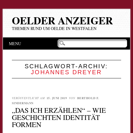
OELDER ANZEIGER
THEMEN RUND UM OELDE IN WESTFALEN
Hauptmenü
Zum
MENU
Inhalt
springen
SCHLAGWORT-ARCHIV:
JOHANNES DREYER
VERÖFFENTLICHT AM
15. JUNI 2019
VON
BERTHOLD F.
SINDERMANN
„DAS ICH ERZÄHLEN“ – WIE
GESCHICHTEN IDENTITÄT
FORMEN