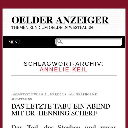
OELDER ANZEIGER
THEMEN RUND UM OELDE IN WESTFALEN
Hauptmenü
Zum
MENU
Inhalt
springen
SCHLAGWORT-ARCHIV:
ANNELIE KEIL
VERÖFFENTLICHT AM
21. MÄRZ 2018
VON
BERTHOLD F.
SINDERMANN
DAS LETZTE TABU EIN ABEND
MIT DR. HENNING SCHERF
Der Tod, das Sterben und unser