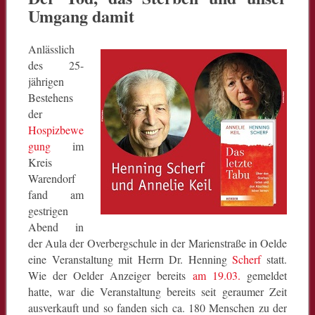
Umgang damit
Anlässlich
des 25-
jährigen
Bestehens
der
Hospizbewe
gung
im
Kreis
Warendorf
fand am
gestrigen
Abend in
der Aula der Overbergschule in der Marienstraße in Oelde
eine Veranstaltung mit Herrn Dr. Henning
Scherf
statt.
Wie der Oelder Anzeiger bereits
am 19.03.
gemeldet
hatte, war die Veranstaltung bereits seit geraumer Zeit
ausverkauft und so fanden sich ca. 180 Menschen zu der