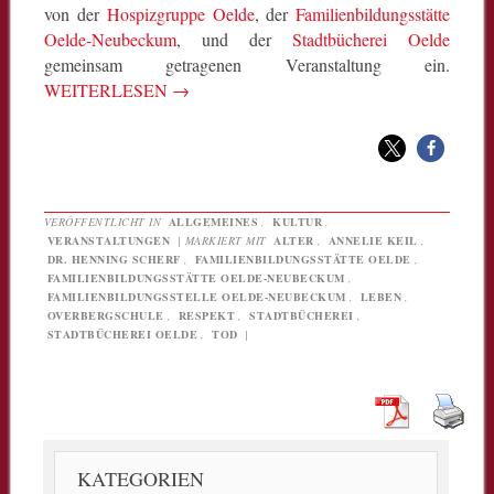
von der
Hospizgruppe Oelde
, der
Familienbildungsstätte
Oelde-Neubeckum
, und der
Stadtbücherei Oelde
gemeinsam getragenen Veranstaltung ein.
WEITERLESEN
→
VERÖFFENTLICHT IN
ALLGEMEINES
,
KULTUR
,
VERANSTALTUNGEN
|
MARKIERT MIT
ALTER
,
ANNELIE KEIL
,
DR. HENNING SCHERF
,
FAMILIENBILDUNGSSTÄTTE OELDE
,
FAMILIENBILDUNGSSTÄTTE OELDE-NEUBECKUM
,
FAMILIENBILDUNGSSTELLE OELDE-NEUBECKUM
,
LEBEN
,
OVERBERGSCHULE
,
RESPEKT
,
STADTBÜCHEREI
,
STADTBÜCHEREI OELDE
,
TOD
|
KATEGORIEN