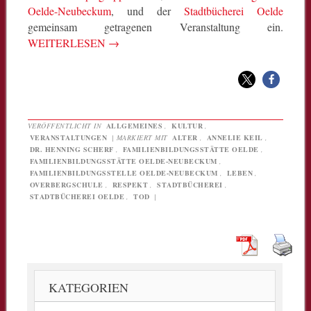
Oelde-Neubeckum
, und der
Stadtbücherei Oelde
gemeinsam getragenen Veranstaltung ein.
WEITERLESEN
→
VERÖFFENTLICHT IN
ALLGEMEINES
,
KULTUR
,
VERANSTALTUNGEN
|
MARKIERT MIT
ALTER
,
ANNELIE KEIL
,
DR. HENNING SCHERF
,
FAMILIENBILDUNGSSTÄTTE OELDE
,
FAMILIENBILDUNGSSTÄTTE OELDE-NEUBECKUM
,
FAMILIENBILDUNGSSTELLE OELDE-NEUBECKUM
,
LEBEN
,
OVERBERGSCHULE
,
RESPEKT
,
STADTBÜCHEREI
,
STADTBÜCHEREI OELDE
,
TOD
|
KATEGORIEN