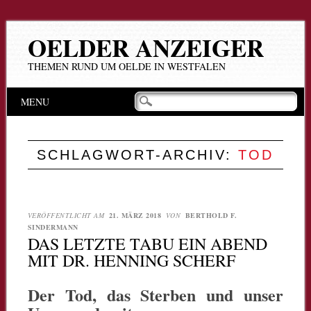
OELDER ANZEIGER
THEMEN RUND UM OELDE IN WESTFALEN
Hauptmenü
Zum
MENU
Inhalt
springen
SCHLAGWORT-ARCHIV:
TOD
VERÖFFENTLICHT AM
21. MÄRZ 2018
VON
BERTHOLD F.
SINDERMANN
DAS LETZTE TABU EIN ABEND
MIT DR. HENNING SCHERF
Der Tod, das Sterben und unser