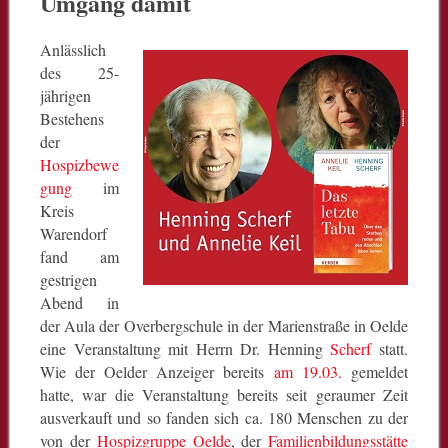
Umgang damit
Anlässlich
des 25-
jährigen
Bestehens
der
Hospizbewe
gung
im
Kreis
Warendorf
fand am
gestrigen
Abend in
der Aula der Overbergschule in der Marienstraße in Oelde
eine Veranstaltung mit Herrn Dr. Henning
Scherf
statt.
Wie der Oelder Anzeiger bereits
am 19.03.
gemeldet
hatte, war die Veranstaltung bereits seit geraumer Zeit
ausverkauft und so fanden sich ca. 180 Menschen zu der
von der
Hospizgruppe Oelde
, der
Familienbildungsstätte