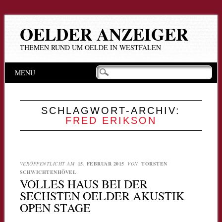
OELDER ANZEIGER
THEMEN RUND UM OELDE IN WESTFALEN
Hauptmenü
Zum
MENU
Inhalt
springen
SCHLAGWORT-ARCHIV:
FRED ERIKSON
VERÖFFENTLICHT AM
15. FEBRUAR 2015
VON
TORSTEN
SCHWICHTENHÖVEL
VOLLES HAUS BEI DER
SECHSTEN OELDER AKUSTIK
OPEN STAGE