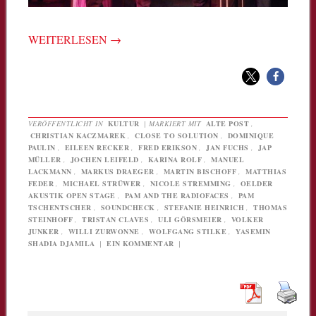
WEITERLESEN
→
VERÖFFENTLICHT IN
KULTUR
|
MARKIERT MIT
ALTE POST
,
CHRISTIAN KACZMAREK
,
CLOSE TO SOLUTION
,
DOMINIQUE
PAULIN
,
EILEEN RECKER
,
FRED ERIKSON
,
JAN FUCHS
,
JAP
MÜLLER
,
JOCHEN LEIFELD
,
KARINA ROLF
,
MANUEL
LACKMANN
,
MARKUS DRAEGER
,
MARTIN BISCHOFF
,
MATTHIAS
FEDER
,
MICHAEL STRÜWER
,
NICOLE STREMMING
,
OELDER
AKUSTIK OPEN STAGE
,
PAM AND THE RADIOFACES
,
PAM
TSCHENTSCHER
,
SOUNDCHECK
,
STEFANIE HEINRICH
,
THOMAS
STEINHOFF
,
TRISTAN CLAVES
,
ULI GÖRSMEIER
,
VOLKER
JUNKER
,
WILLI ZURWONNE
,
WOLFGANG STILKE
,
YASEMIN
SHADIA DJAMILA
|
EIN KOMMENTAR
|