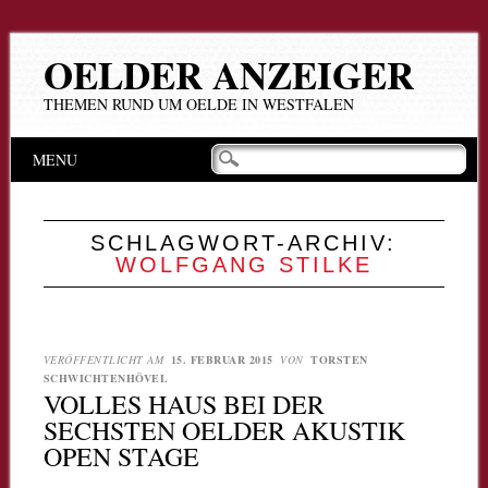
OELDER ANZEIGER
THEMEN RUND UM OELDE IN WESTFALEN
Hauptmenü
Zum
MENU
Inhalt
springen
SCHLAGWORT-ARCHIV:
WOLFGANG STILKE
VERÖFFENTLICHT AM
15. FEBRUAR 2015
VON
TORSTEN
SCHWICHTENHÖVEL
VOLLES HAUS BEI DER
SECHSTEN OELDER AKUSTIK
OPEN STAGE