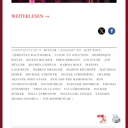
WEITERLESEN
→
VERÖFFENTLICHT IN
KULTUR
|
MARKIERT MIT
ALTE POST
,
CHRISTIAN KACZMAREK
,
CLOSE TO SOLUTION
,
DOMINIQUE
PAULIN
,
EILEEN RECKER
,
FRED ERIKSON
,
JAN FUCHS
,
JAP
MÜLLER
,
JOCHEN LEIFELD
,
KARINA ROLF
,
MANUEL
LACKMANN
,
MARKUS DRAEGER
,
MARTIN BISCHOFF
,
MATTHIAS
FEDER
,
MICHAEL STRÜWER
,
NICOLE STREMMING
,
OELDER
AKUSTIK OPEN STAGE
,
PAM AND THE RADIOFACES
,
PAM
TSCHENTSCHER
,
SOUNDCHECK
,
STEFANIE HEINRICH
,
THOMAS
STEINHOFF
,
TRISTAN CLAVES
,
ULI GÖRSMEIER
,
VOLKER
JUNKER
,
WILLI ZURWONNE
,
WOLFGANG STILKE
,
YASEMIN
SHADIA DJAMILA
|
EIN KOMMENTAR
|