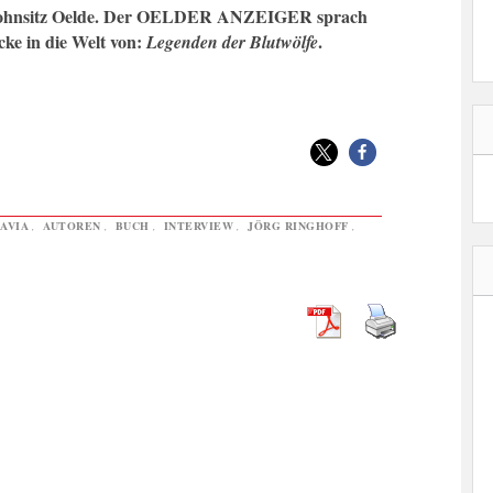
t Wohnsitz Oelde. Der OELDER ANZEIGER sprach
cke in die Welt von:
.
Legenden der Blutwölfe
AVIA
,
AUTOREN
,
BUCH
,
INTERVIEW
,
JÖRG RINGHOFF
,