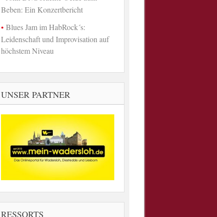
Beben: Ein Konzertbericht
Blues Jam im HabRock´s:
Leidenschaft und Improvisation auf
höchstem Niveau
UNSER PARTNER
RESSORTS