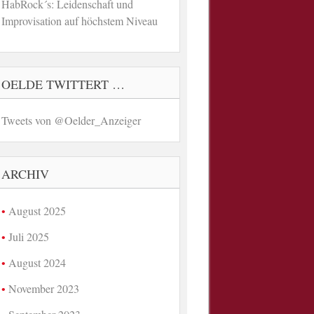
HabRock´s: Leidenschaft und
Improvisation auf höchstem Niveau
OELDE TWITTERT …
Tweets von @Oelder_Anzeiger
ARCHIV
August 2025
Juli 2025
August 2024
November 2023