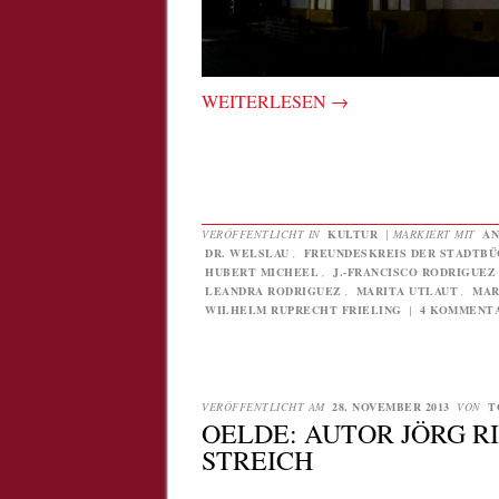
WEITERLESEN
→
VERÖFFENTLICHT IN
KULTUR
|
MARKIERT MIT
AN
DR. WELSLAU
,
FREUNDESKREIS DER STADTBÜC
HUBERT MICHEEL
,
J.-FRANCISCO RODRIGUEZ
LEANDRA RODRIGUEZ
,
MARITA UTLAUT
,
MAR
WILHELM RUPRECHT FRIELING
|
4 KOMMENT
VERÖFFENTLICHT AM
28. NOVEMBER 2013
VON
T
OELDE: AUTOR JÖRG R
STREICH