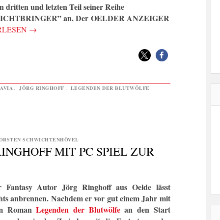
dritten und letzten Teil seiner Reihe
CHTBRINGER” an. Der
OELDER ANZEIGER
RLESEN
→
AVIA
,
JÖRG RINGHOFF
,
LEGENDEN DER BLUTWÖLFE
ORSTEN SCHWICHTENHÖVEL
INGHOFF MIT PC SPIEL ZUR
r Fantasy Autor Jörg Ringhoff aus Oelde lässt
hts anbrennen. Nachdem er vor gut einem Jahr mit
m Roman
Legenden der Blutwölfe
an den Start