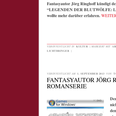
Fantasyautor Jörg Ringhoff kündigt den 
“LEGENDEN DER BLUTWÖLFE: LI
wollte mehr darüber erfahren.
WEITE
VERÖFFENTLICHT IN
KULTUR
|
MARKIERT MIT
AR
LICHTBRINGER
|
VERÖFFENTLICHT AM
1. SEPTEMBER 2013
VON
T
FANTASYAUTOR JÖRG R
ROMANSERIE
De
nic
de