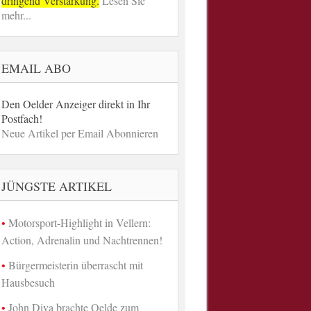
dringend Verstärkung.
Lesen Sie
mehr...
EMAIL ABO
Den Oelder Anzeiger direkt in Ihr
Postfach!
Neue Artikel per Email Abonnieren
JÜNGSTE ARTIKEL
Motorsport-Highlight in Vellern:
Action, Adrenalin und Nachtrennen!
Bürgermeisterin überrascht mit
Hausbesuch
John Diva brachte Oelde zum