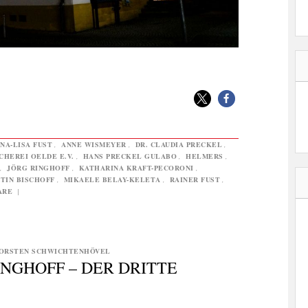
NA-LISA FUST
,
ANNE WISMEYER
,
DR. CLAUDIA PRECKEL
,
HEREI OELDE E.V.
,
HANS PRECKEL GULABO
,
HELMERS
,
,
JÖRG RINGHOFF
,
KATHARINA KRAFT-PECORONI
,
TIN BISCHOFF
,
MIKAELE BELAY-KELETA
,
RAINER FUST
,
ARE
|
ORSTEN SCHWICHTENHÖVEL
INGHOFF – DER DRITTE