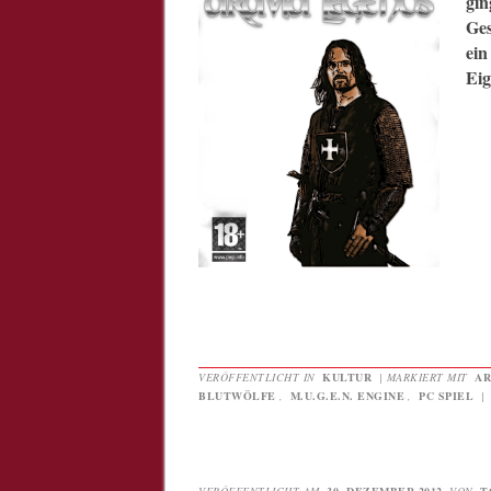
gin
Ges
ei
Eig
VERÖFFENTLICHT IN
KULTUR
|
MARKIERT MIT
AR
BLUTWÖLFE
,
M.U.G.E.N. ENGINE
,
PC SPIEL
|