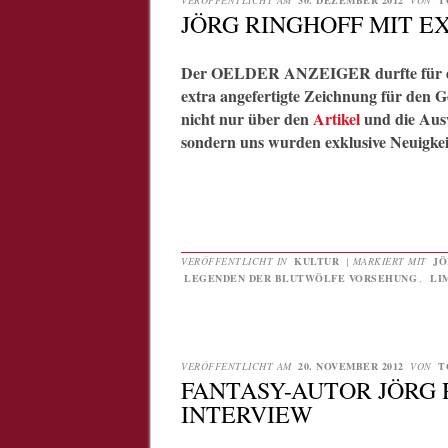
VERÖFFENTLICHT AM
30. DEZEMBER 2012
VON
T
JÖRG RINGHOFF MIT 
Der OELDER ANZEIGER durfte für
extra angefertigte Zeichnung für den
nicht nur über den
Artikel
und die Aus
sondern uns wurden exklusive Neuigkeit
VERÖFFENTLICHT IN
KULTUR
|
MARKIERT MIT
JÖ
LEGENDEN DER BLUTWÖLFE VORSEHUNG
,
LI
VERÖFFENTLICHT AM
20. NOVEMBER 2012
VON
T
FANTASY-AUTOR JÖRG 
INTERVIEW