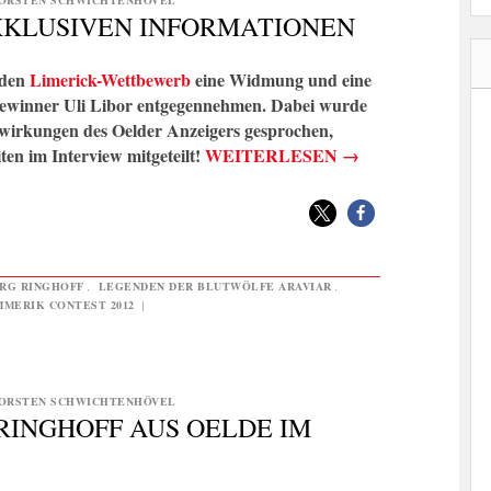
ORSTEN SCHWICHTENHÖVEL
EXKLUSIVEN INFORMATIONEN
 den
Limerick-Wettbewerb
eine Widmung und eine
 Gewinner Uli Libor entgegennehmen. Dabei wurde
wirkungen des Oelder Anzeigers gesprochen,
en im Interview mitgeteilt!
WEITERLESEN
→
RG RINGHOFF
,
LEGENDEN DER BLUTWÖLFE ARAVIAR
,
MMERIK CONTEST 2012
|
ORSTEN SCHWICHTENHÖVEL
RINGHOFF AUS OELDE IM