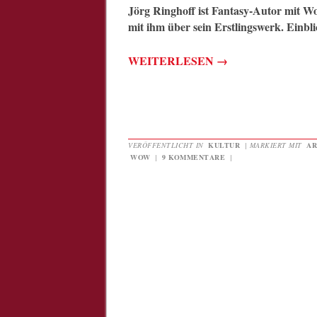
Jörg Ringhoff ist Fantasy-Autor mi
mit ihm über sein Erstlingswerk. Einbli
WEITERLESEN
→
VERÖFFENTLICHT IN
KULTUR
|
MARKIERT MIT
AR
WOW
|
9 KOMMENTARE
|