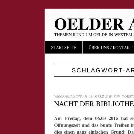
OELDER 
THEMEN RUND UM OELDE IN WESTFA
Hauptmenü
Zum
STARTSEITE
ÜBER UNS / KONTAKT
Inhalt
springen
SCHLAGWORT-A
VERÖFFENTLICHT AM
11. MÄRZ 2015
VON
TORST
NACHT DER BIBLIOTHE
Am Freitag, dem 06.03 2015 hat sic
Öffnungszeit und das bunte Treiben 
dies einen ganz einfachen Grund: D