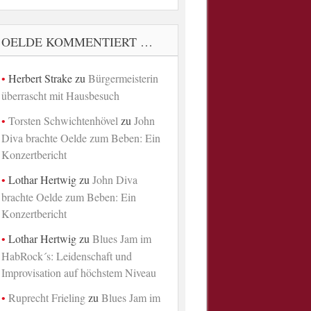
OELDE KOMMENTIERT …
Herbert Strake
zu
Bürgermeisterin
überrascht mit Hausbesuch
Torsten Schwichtenhövel
zu
John
Diva brachte Oelde zum Beben: Ein
Konzertbericht
Lothar Hertwig
zu
John Diva
brachte Oelde zum Beben: Ein
Konzertbericht
Lothar Hertwig
zu
Blues Jam im
HabRock´s: Leidenschaft und
Improvisation auf höchstem Niveau
Ruprecht Frieling
zu
Blues Jam im