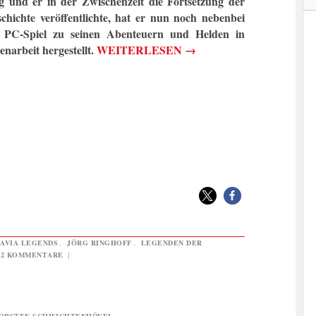
g und er in der Zwischenzeit die Fortsetzung der
chichte veröffentlichte, hat er nun noch nebenbei
n PC-Spiel zu seinen Abenteuern und Helden in
enarbeit hergestellt.
WEITERLESEN
→
AVIA LEGENDS
,
JÖRG RINGHOFF
,
LEGENDEN DER
2 KOMMENTARE
|