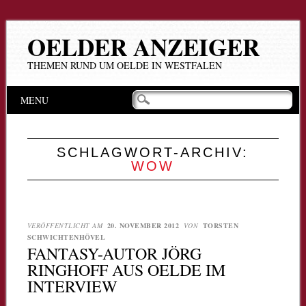
OELDER ANZEIGER
THEMEN RUND UM OELDE IN WESTFALEN
Hauptmenü
Zum
MENU
Inhalt
springen
SCHLAGWORT-ARCHIV:
WOW
VERÖFFENTLICHT AM
20. NOVEMBER 2012
VON
TORSTEN
SCHWICHTENHÖVEL
FANTASY-AUTOR JÖRG
RINGHOFF AUS OELDE IM
INTERVIEW