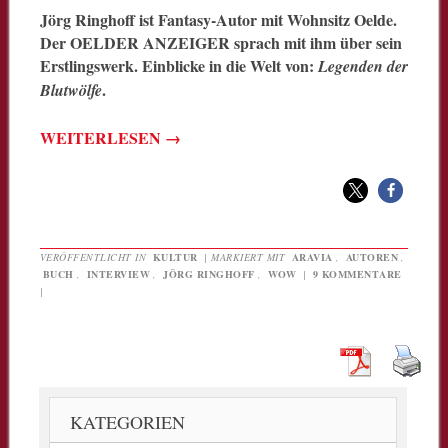
Jörg Ringhoff ist Fantasy-Autor mit Wohnsitz Oelde.
Der OELDER ANZEIGER sprach mit ihm über sein
Erstlingswerk. Einblicke in die Welt von:
Legenden der
.
Blutwölfe
WEITERLESEN
→
VERÖFFENTLICHT IN
KULTUR
|
MARKIERT MIT
ARAVIA
,
AUTOREN
,
BUCH
,
INTERVIEW
,
JÖRG RINGHOFF
,
WOW
|
9 KOMMENTARE
|
KATEGORIEN