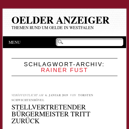
OELDER ANZEIGER
THEMEN RUND UM OELDE IN WESTFALEN
Hauptmenü
Zum
MENU
Inhalt
springen
SCHLAGWORT-ARCHIV:
RAINER FUST
VERÖFFENTLICHT AM
6. JANUAR 2019
VON
TORSTEN
SCHWICHTENHÖVEL
STELLVERTRETENDER
BÜRGERMEISTER TRITT
ZURÜCK