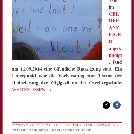
im
OEL
DER
ANZ
EIGE
R
angek
ündigt
, fand
am 11.09.2014 eine öffentliche Ratssitzung statt. Ein
Unterpunkt war die Vorberatung zum Thema der
Reduzierung der Zügigkeit an der Overbergschule.
WEITERLESEN
→
VERÖFFENTLICHT IN
POLITIK
,
STADTGESPRÄCH
|
MARKIERT MIT
FRIEDHELM HOBERG
,
KARL-FRIEDRICH KNOP
,