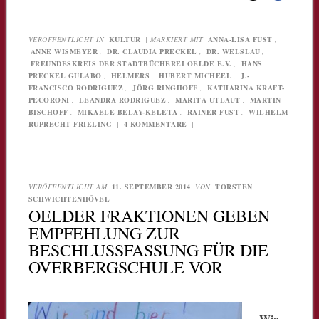
VERÖFFENTLICHT IN
KULTUR
|
MARKIERT MIT
ANNA-LISA FUST
,
ANNE WISMEYER
,
DR. CLAUDIA PRECKEL
,
DR. WELSLAU
,
FREUNDESKREIS DER STADTBÜCHEREI OELDE E.V.
,
HANS
PRECKEL GULABO
,
HELMERS
,
HUBERT MICHEEL
,
J.-
FRANCISCO RODRIGUEZ
,
JÖRG RINGHOFF
,
KATHARINA KRAFT-
PECORONI
,
LEANDRA RODRIGUEZ
,
MARITA UTLAUT
,
MARTIN
BISCHOFF
,
MIKAELE BELAY-KELETA
,
RAINER FUST
,
WILHELM
RUPRECHT FRIELING
|
4 KOMMENTARE
|
VERÖFFENTLICHT AM
11. SEPTEMBER 2014
VON
TORSTEN
SCHWICHTENHÖVEL
OELDER FRAKTIONEN GEBEN
EMPFEHLUNG ZUR
BESCHLUSSFASSUNG FÜR DIE
OVERBERGSCHULE VOR
Wie