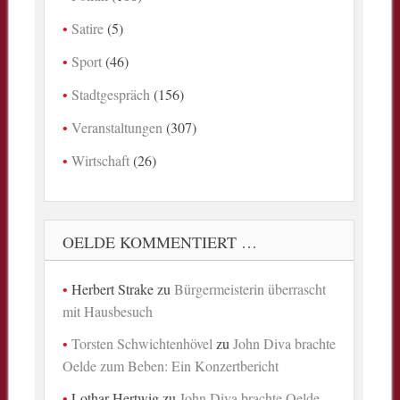
Satire
(5)
Sport
(46)
Stadtgespräch
(156)
Veranstaltungen
(307)
Wirtschaft
(26)
OELDE KOMMENTIERT …
Herbert Strake
zu
Bürgermeisterin überrascht
mit Hausbesuch
Torsten Schwichtenhövel
zu
John Diva brachte
Oelde zum Beben: Ein Konzertbericht
Lothar Hertwig
zu
John Diva brachte Oelde