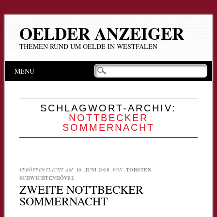
OELDER ANZEIGER
THEMEN RUND UM OELDE IN WESTFALEN
Hauptmenü
Zum
MENU
Inhalt
springen
SCHLAGWORT-ARCHIV:
NOTTBECKER
SOMMERNACHT
VERÖFFENTLICHT AM
10. JUNI 2018
VON
TORSTEN
SCHWICHTENHÖVEL
ZWEITE NOTTBECKER
SOMMERNACHT