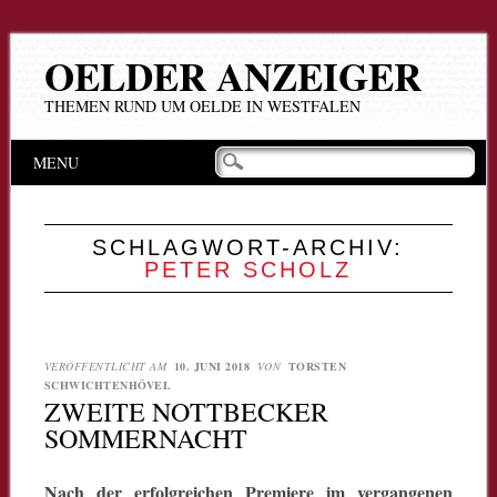
OELDER ANZEIGER
THEMEN RUND UM OELDE IN WESTFALEN
Hauptmenü
Zum
MENU
Inhalt
springen
SCHLAGWORT-ARCHIV:
PETER SCHOLZ
VERÖFFENTLICHT AM
10. JUNI 2018
VON
TORSTEN
SCHWICHTENHÖVEL
ZWEITE NOTTBECKER
SOMMERNACHT
Nach der erfolgreichen Premiere im vergangenen