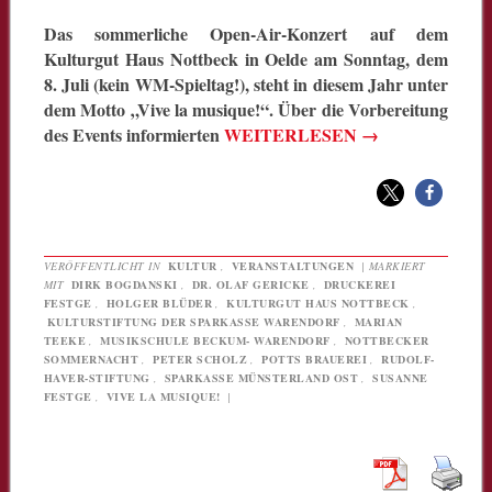
Das sommerliche Open-Air-Konzert auf dem
Kulturgut Haus Nottbeck in Oelde am Sonntag, dem
8. Juli (kein WM-Spieltag!), steht in diesem Jahr unter
dem Motto „Vive la musique!“. Über die Vorbereitung
des Events informierten
WEITERLESEN
→
VERÖFFENTLICHT IN
KULTUR
,
VERANSTALTUNGEN
|
MARKIERT
MIT
DIRK BOGDANSKI
,
DR. OLAF GERICKE
,
DRUCKEREI
FESTGE
,
HOLGER BLÜDER
,
KULTURGUT HAUS NOTTBECK
,
KULTURSTIFTUNG DER SPARKASSE WARENDORF
,
MARIAN
TEEKE
,
MUSIKSCHULE BECKUM- WARENDORF
,
NOTTBECKER
SOMMERNACHT
,
PETER SCHOLZ
,
POTTS BRAUEREI
,
RUDOLF-
HAVER-STIFTUNG
,
SPARKASSE MÜNSTERLAND OST
,
SUSANNE
FESTGE
,
VIVE LA MUSIQUE!
|