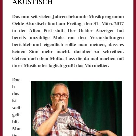
AKUSTISCH
Das nun seit vielen Jahren bekannte Musikprogramm
Oelde Akustisch fand am Freitag, den 31. März 2017
in der Alten Post statt. Der Oelder Anzeiger hat
bereits unzählige Male von den Veranstaltungen
berichtet und eigentlich sollte man meinen, dass es
keinen Sinn mehr macht, darüber zu schreiben.
Getreu nach dem Motto: Lass die da mal machen mit
ihrer Musik oder täglich grüßt das Murmeltier.
Doc
h
das
ist
weit
gefe
hlt.
Mar
tin