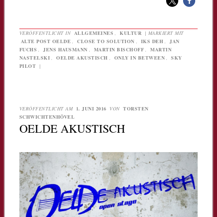
VERÖFFENTLICHT IN
ALLGEMEINES
,
KULTUR
|
MARKIERT MIT
ALTE POST OELDE
,
CLOSE TO SOLUTION
,
IKS DEH
,
JAN
FUCHS
,
JENS HAUSMANN
,
MARTIN BISCHOFF
,
MARTIN
NASTELSKI
,
OELDE AKUSTISCH
,
ONLY IN BETWEEN
,
SKY
PILOT
|
VERÖFFENTLICHT AM
1. JUNI 2016
VON
TORSTEN
SCHWICHTENHÖVEL
OELDE AKUSTISCH