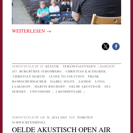
WEITERLESEN
→
VERÖFFENTLICHT IN
KULTUR
,
VERANSTALTUNGEN
|
MARKIERT
MIT
BURGBÜHNE STROMBERG
,
CHRISTIAN KACZMAREK
,
CHRISTIAN MARTIN
,
CLOSE TO SOLUTION
,
FRANK
HANDSCHUHMACHER
,
ISABEL NOLTE
,
JAIMOE
,
LUISA
LAAKMANN
,
MARTIN BISCHOFF
,
OELDE AKUSTISCH
,
OLI
SEIFERT
,
TWO@HOME
|
2 KOMMENTARE
|
VERÖFFENTLICHT AM
31. JULI 2015
VON
TORSTEN
SCHWICHTENHÖVEL
OELDE AKUSTISCH OPEN AIR