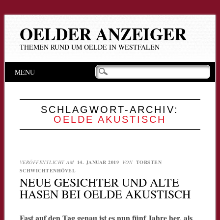
OELDER ANZEIGER
THEMEN RUND UM OELDE IN WESTFALEN
Hauptmenü
Zum
MENU
Inhalt
springen
SCHLAGWORT-ARCHIV:
OELDE AKUSTISCH
VERÖFFENTLICHT AM
14. JANUAR 2019
VON
TORSTEN
SCHWICHTENHÖVEL
NEUE GESICHTER UND ALTE
HASEN BEI OELDE AKUSTISCH
Fast auf den Tag genau ist es nun fünf Jahre her, als