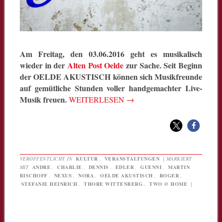
Am Freitag, den 03.06.2016 geht es musikalisch
wieder in der
Alten Post Oelde
zur Sache. Seit Beginn
der OELDE AKUSTISCH können sich Musikfreunde
auf gemütliche Stunden voller handgemachter Live-
Musik freuen.
WEITERLESEN
→
VERÖFFENTLICHT IN
KULTUR
,
VERANSTALTUNGEN
|
MARKIERT
MIT
ANDRE
,
CHARLIE
,
DENNIS
,
EDLER
,
GUENNI
,
MARTIN
BISCHOFF
,
NEXUS
,
NORA
,
OELDE AKUSTISCH
,
ROGER
,
STEFANIE HEINRICH
,
THORE WITTENBERG
,
TWO @ HOME
|