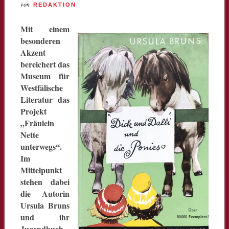
von
REDAKTION
Mit einem
besonderen
Akzent
bereichert das
Museum für
Westfälische
Literatur das
Projekt
„Fräulein
Nette
unterwegs“.
Im
Mittelpunkt
stehen dabei
die Autorin
Ursula Bruns
und ihr
Jugendbuch