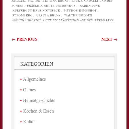
ABGELEGT UND MIT
BETTINA BRUNS
,
DICK UND DALLI UND DIE
PONIES
,
FRÄULEIN NETTE UNTERWEGS
,
KAREN DUVE
,
KULTURGUT HAUS NOTTBECK
,
MYTHOS IMMENHOF
,
STROMBERG
,
URSULA BRUNS
,
WALTER GÖDDEN
VERSCHLAGWORTET. SETZE EIN LESEZEICHEN AUF DEN
PERMALINK
.
Beitragsnavigation
←
PREVIOUS
NEXT
→
KATEGORIEN
Allgemeines
Games
Heimatgeschichte
Kochen & Essen
Kultur