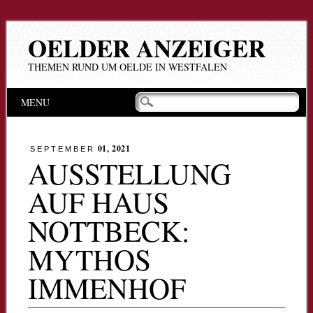
OELDER ANZEIGER
THEMEN RUND UM OELDE IN WESTFALEN
Hauptmenü
Zum
MENU
Inhalt
springen
01, 2021
SEPTEMBER
AUSSTELLUNG
AUF HAUS
NOTTBECK:
MYTHOS
IMMENHOF