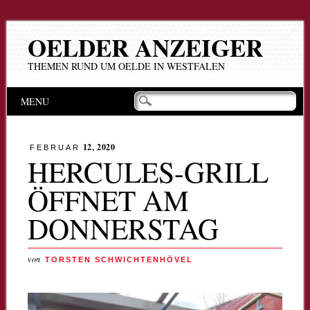
OELDER ANZEIGER
THEMEN RUND UM OELDE IN WESTFALEN
Hauptmenü
Zum
MENU
Inhalt
springen
12, 2020
FEBRUAR
HERCULES-GRILL
ÖFFNET AM
DONNERSTAG
von
TORSTEN SCHWICHTENHÖVEL