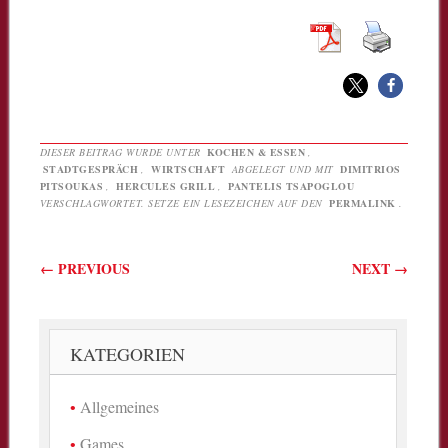
DIESER BEITRAG WURDE UNTER
KOCHEN & ESSEN
,
STADTGESPRÄCH
,
WIRTSCHAFT
ABGELEGT UND MIT
DIMITRIOS
PITSOUKAS
,
HERCULES GRILL
,
PANTELIS TSAPOGLOU
VERSCHLAGWORTET. SETZE EIN LESEZEICHEN AUF DEN
PERMALINK
.
Beitragsnavigation
←
PREVIOUS
NEXT
→
KATEGORIEN
Allgemeines
Games