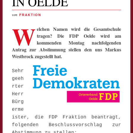
IN OELDE
von
FRAKTION
W
elchen Namen wird die Gesamtschule
tragen? Die FDP Oelde wird am
kommenden Montag nachfolgenden
Antrag zur Abstimmung stellen den uns Markus
Westbrock zugestellt hat.
Sehr
geeh
rter
Herr
Bürg
erme
ister,
die FDP Fraktion beantragt,
folgenden Beschlussvorschlag zur
Abstimmung zu stellen: