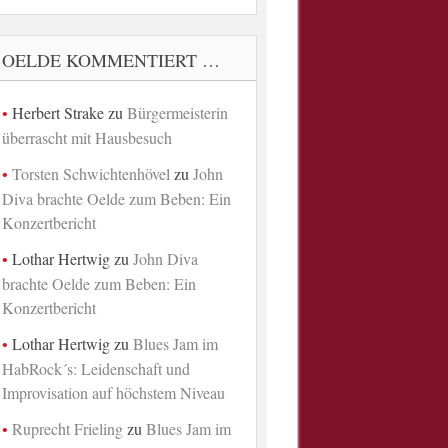
OELDE KOMMENTIERT …
Herbert Strake
zu
Bürgermeisterin
überrascht mit Hausbesuch
Torsten Schwichtenhövel
zu
John
Diva brachte Oelde zum Beben: Ein
Konzertbericht
Lothar Hertwig
zu
John Diva
brachte Oelde zum Beben: Ein
Konzertbericht
Lothar Hertwig
zu
Blues Jam im
HabRock´s: Leidenschaft und
Improvisation auf höchstem Niveau
Ruprecht Frieling
zu
Blues Jam im