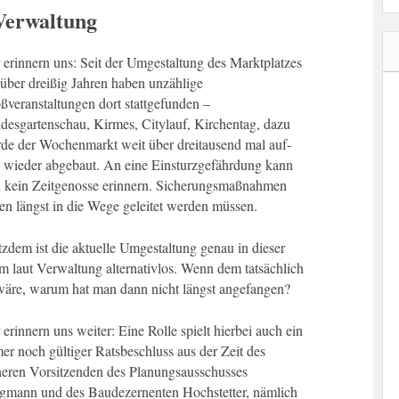
 Verwaltung
 erinnern uns: Seit der Umgestaltung des Marktplatzes
 über dreißig Jahren haben unzählige
ßveranstaltungen dort stattgefunden –
desgartenschau, Kirmes, Citylauf, Kirchentag, dazu
de der Wochenmarkt weit über dreitausend mal auf-
 wieder abgebaut. An eine Einsturzgefährdung kann
h kein Zeitgenosse erinnern. Sicherungsmaßnahmen
ten längst in die Wege geleitet werden müssen.
tzdem ist die aktuelle Umgestaltung genau in dieser
m laut Verwaltung alternativlos. Wenn dem tatsächlich
wäre, warum hat man dann nicht längst angefangen?
 erinnern uns weiter: Eine Rolle spielt hierbei auch ein
er noch gültiger Ratsbeschluss aus der Zeit des
heren Vorsitzenden des Planungsausschusses
gmann und des Baudezernenten Hochstetter, nämlich