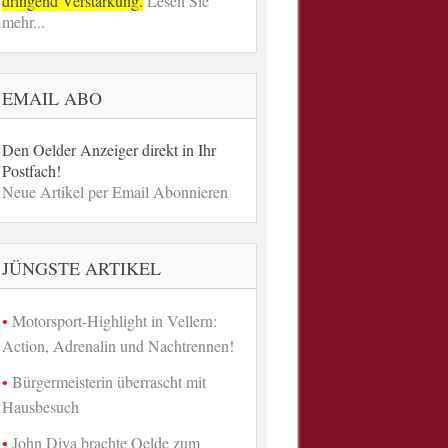
dringend Verstärkung.
Lesen Sie
mehr...
EMAIL ABO
Den Oelder Anzeiger direkt in Ihr
Postfach!
Neue Artikel per Email Abonnieren
JÜNGSTE ARTIKEL
Motorsport-Highlight in Vellern:
Action, Adrenalin und Nachtrennen!
Bürgermeisterin überrascht mit
Hausbesuch
John Diva brachte Oelde zum