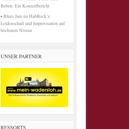
Beben: Ein Konzertbericht
Blues Jam im HabRock´s:
Leidenschaft und Improvisation auf
höchstem Niveau
UNSER PARTNER
RESSORTS