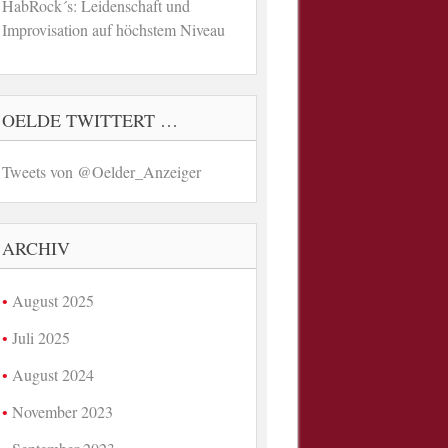
HabRock´s: Leidenschaft und
Improvisation auf höchstem Niveau
OELDE TWITTERT …
Tweets von @Oelder_Anzeiger
ARCHIV
August 2025
Juli 2025
August 2024
November 2023