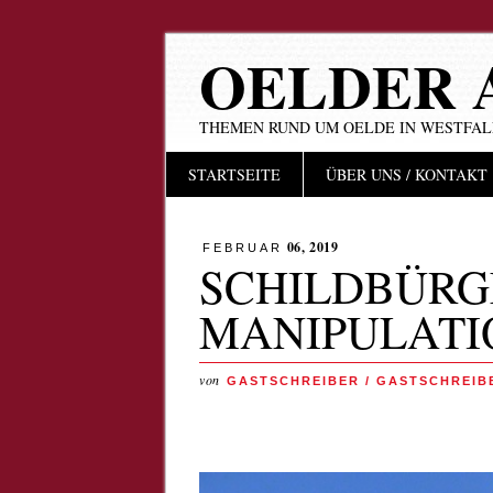
OELDER 
THEMEN RUND UM OELDE IN WESTFA
Hauptmenü
Zum
STARTSEITE
ÜBER UNS / KONTAKT
Inhalt
springen
06, 2019
FEBRUAR
SCHILDBÜRG
MANIPULATI
von
GASTSCHREIBER / GASTSCHREIB