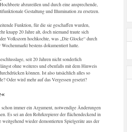
 Hochbeete abzureißen und durch eine ansprechende,
tifunktionale Gestaltung und Illumination zu ersetzen.
eitende Funktion, für die sie geschaffen wurden,
ehr knapp 20 Jahre alt, doch niemand traute sich
it der Volkszorn hochkochte, was „Die Glocke“ durch
r Wochenmarkt bestens dokumentiert hatte.
eschlusslage, seit 20 Jahren nicht sonderlich
h längst ohne weiteres und ebenfalls mit dem Hinweis
rchdrücken können. Ist also tatsächlich alles so
urde? Oder wird mehr auf das Vergessen gesetzt?
e«
en schon immer ein Argument, notwendige Änderungen
en. Es sei an den Rohrkrepierer der flächendeckend in
ile weitgehend wieder demontierten Spielgeräte aus der