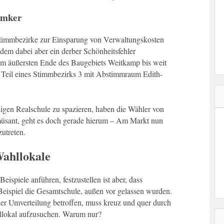
umker
immbezirke zur Einsparung von Verwaltungskosten
dem dabei aber ein derber Schönheitsfehler
om äußersten Ende des Baugebiets Weitkamp bis weit
als Teil eines Stimmbezirks 3 mit Abstimmraum Edith-
ligen Realschule zu spazieren, haben die Wähler von
üsant, geht es doch gerade hierum – Am Markt nun
zutreten.
Wahllokale
eispiele anführen, festzustellen ist aber, dass
eispiel die Gesamtschule, außen vor gelassen wurden.
der Umverteilung betroffen, muss kreuz und quer durch
hllokal aufzusuchen. Warum nur?