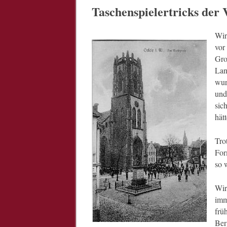
Taschenspielertricks der
Wir
vor
Gro
Lan
wur
und
sic
hät
Tro
For
so 
Wir
imm
frü
Ber