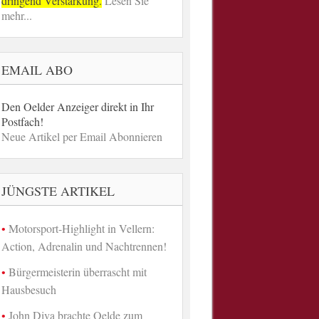
dringend Verstärkung.
Lesen Sie
mehr...
EMAIL ABO
Den Oelder Anzeiger direkt in Ihr
Postfach!
Neue Artikel per Email Abonnieren
JÜNGSTE ARTIKEL
Motorsport-Highlight in Vellern:
Action, Adrenalin und Nachtrennen!
Bürgermeisterin überrascht mit
Hausbesuch
John Diva brachte Oelde zum