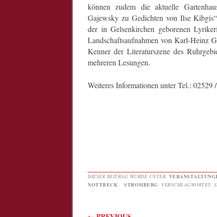
können zudem die aktuelle Gartenhaus
Gajewsky zu Gedichten von Ilse Kibgis“ 
der in Gelsenkirchen geborenen Lyriker
Landschaftsaufnahmen von Karl-Heinz Ga
Kenner der Literaturszene des Ruhrgebie
mehreren Lesungen.
Weiteres Informationen unter Tel.: 02529 
DIESER BEITRAG WURDE UNTER
VERANSTALTUNG
NOTTBECK
,
STROMBERG
VERSCHLAGWORTET. S
Beitragsnavigati
←
PREVIOUS