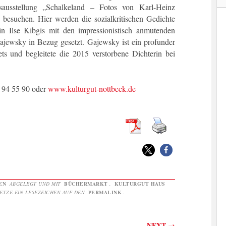
ausstellung „Schalkeland – Fotos von Karl-Heinz
besuchen. Hier werden die sozialkritischen Gedichte
in Ilse Kibgis mit den impressionistisch anmutenden
jewsky in Bezug gesetzt. Gajewsky ist ein profunder
ts und begleitete die 2015 verstorbene Dichterin bei
/ 94 55 90 oder
www.kulturgut-nottbeck.de
EN
ABGELEGT UND MIT
BÜCHERMARKT
,
KULTURGUT HAUS
ETZE EIN LESEZEICHEN AUF DEN
PERMALINK
.
on
NEXT
→