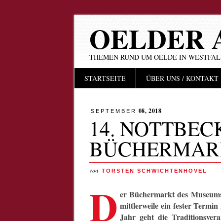
OELDER 
THEMEN RUND UM OELDE IN WESTFA
Hauptmenü
Zum
STARTSEITE
ÜBER UNS / KONTAKT
Inhalt
springen
08, 2018
SEPTEMBER
14. NOTTBEC
BÜCHERMAR
von
TORSTEN SCHWICHTENHÖVEL
D
er Büchermarkt des Museums f
mittlerweile ein fester Termi
Jahr geht die Traditionsver