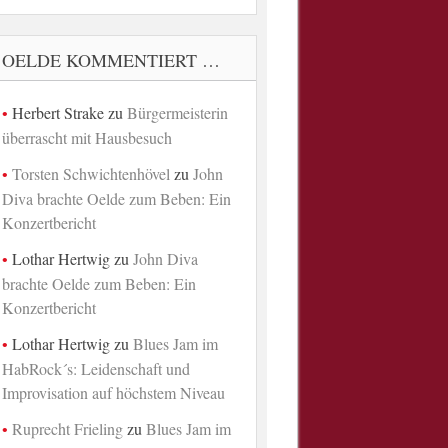
OELDE KOMMENTIERT …
Herbert Strake
zu
Bürgermeisterin
überrascht mit Hausbesuch
Torsten Schwichtenhövel
zu
John
Diva brachte Oelde zum Beben: Ein
Konzertbericht
Lothar Hertwig
zu
John Diva
brachte Oelde zum Beben: Ein
Konzertbericht
Lothar Hertwig
zu
Blues Jam im
HabRock´s: Leidenschaft und
Improvisation auf höchstem Niveau
Ruprecht Frieling
zu
Blues Jam im