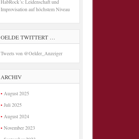
HabRock´s: Leidenschaft und
Improvisation auf höchstem Niveau
OELDE TWITTERT …
Tweets von @Oelder_Anzeiger
ARCHIV
August 2025
Juli 2025
August 2024
November 2023