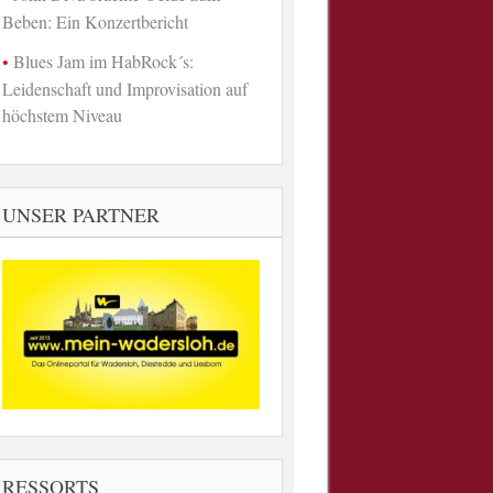
Beben: Ein Konzertbericht
Blues Jam im HabRock´s:
Leidenschaft und Improvisation auf
höchstem Niveau
UNSER PARTNER
RESSORTS